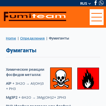
RUS
keyboard_arrow_down
Home
|
Определения
|
Фумиганты
Фумиганты
Химические реакции
фосфидов металла:
AlP
+ 3H2O → Al(OH)3
+ PH3
Mg3P2
+ 6H2O → 3Mg(OH)2+ 2PH3
PH3 (фосфид водорода или фосфин)
,