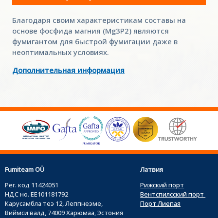
Благодаря своим характеристикам составы на
основе фосфида магния (Mg3P2) являются
фумигантом для быстрой фумигации даже в
неоптимальных условиях.
Дополнительная информация
Fumiteam OÜ
Латвия
Рег. код 11424051
Рижский порт
НДС но. EE101181792
Вентспилсский порт
Карусамбла теэ 12, Леппнеэме,
Порт Лиепая
Виймси валд, 74009 Харюмаа, Эстония